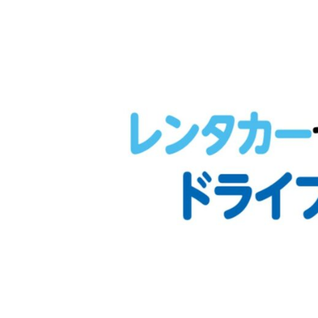
カ
砂
サ
屋
ゴ
醤
油
・
鶴
ヶ
城
み
そ
本
舗
～
会