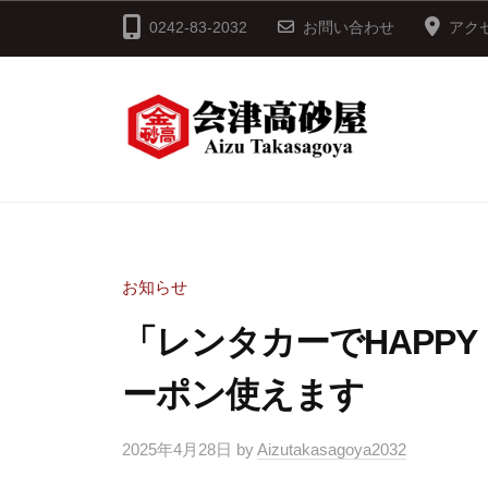
コ
津
0242-83-2032
お問い合わせ
アク
ン
で
テ
百
ン
年
ツ
へ
会
会
「
津
ス
創
津
高
キ
味
で
砂
ッ
愉
百
お知らせ
屋
快
プ
年
「レンタカーでHAPP
」
～
ーポン使えます
会
キ
津
ン
2025年4月28日
by
Aizutakasagoya2032
高
タ