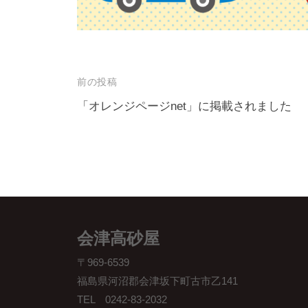
全
国
醤
油
投
前の投稿
品
稿
「オレンジページnet」に掲載されました
評
ナ
会
で
ビ
も
ゲ
最
ー
高
シ
賞
会津高砂屋
ョ
の
〒969-6539
ン
農
福島県河沼郡会津坂下町古市乙141
林
TEL 0242-83-2032