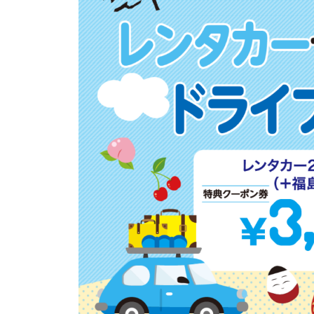
史
を
持
つ
、
老
舗
味
噌
醤
油
蔵
で
す
。