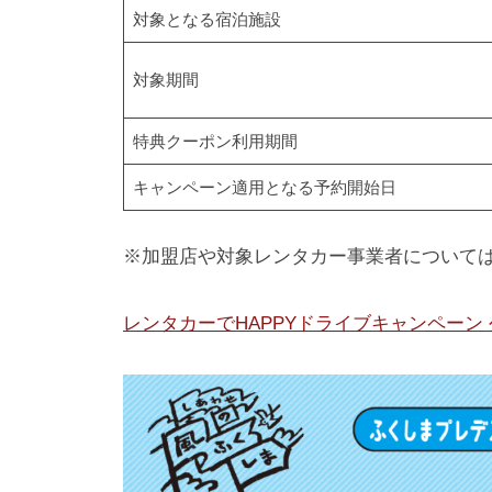
1
対象となる宿泊施設
2
年
対象期間
）
。
特典クーポン利用期間
会
キャンペーン適用となる予約開始日
津
の
※加盟店や対象レンタカー事業者について
地
で
レンタカーでHAPPYドライブキャンペーン
百
年
以
上
の
歴