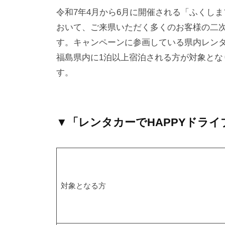
令和7年4月から6月に開催される「ふくし
津
高
おいて、ご来県いただく多くのお客様の二
砂
す。キャンペーンに参画している県内レン
屋
福島県内に1泊以上宿泊される方が対象と
は
す。
創
業
明
▼「レンタカーでHAPPYドラ
治
四
五
年
対象となる方
（
1
9