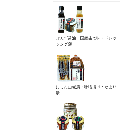
ぽんず醤油・国産生七味・ドレッ
シング類
にしん山椒漬・味噌漬け・たまり
漬