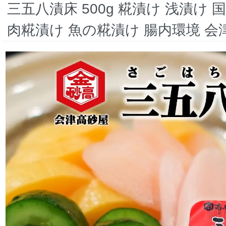
三五八漬床 500g 糀漬け 浅漬け 
肉糀漬け 魚の糀漬け 腸内環境 会