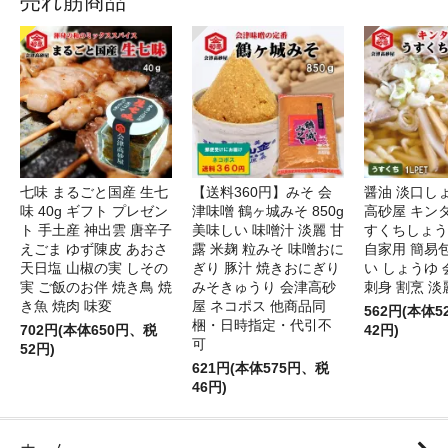
売れ筋商品
七味 まるごと国産 生七
【送料360円】みそ 会
醤油 淡口し
味 40g ギフト プレゼン
津味噌 鶴ヶ城みそ 850g
高砂屋 キン
ト 手土産 神出雲 唐辛子
美味しい 味噌汁 淡麗 甘
すくちしょうゆ
えごま ゆず陳皮 あおさ
露 米麹 粒みそ 味噌おに
自家用 簡易
天日塩 山椒の実 しその
ぎり 豚汁 焼きおにぎり
い しょうゆ 
実 ご飯のお伴 焼き鳥 焼
みそきゅうり 会津高砂
刺身 割烹 淡
き魚 焼肉 味変
屋 ネコポス 他商品同
562円(本体
梱・日時指定・代引不
702円(本体650円、税
42円)
可
52円)
621円(本体575円、税
46円)