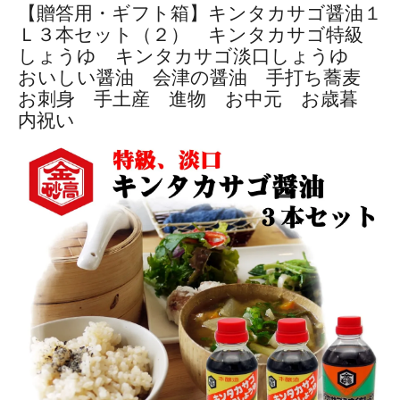
【贈答用・ギフト箱】キンタカサゴ醤油１
Ｌ３本セット（２） キンタカサゴ特級
しょうゆ キンタカサゴ淡口しょうゆ
おいしい醤油 会津の醤油 手打ち蕎麦
お刺身 手土産 進物 お中元 お歳暮
内祝い