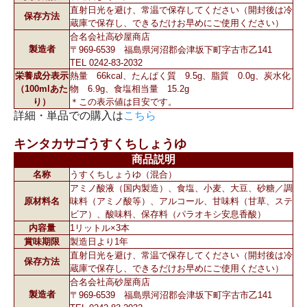
直射日光を避け、常温で保存してください（開封後は冷
保存方法
蔵庫で保存し、できるだけお早めにご使用ください）
合名会社高砂屋商店
製造者
〒969-6539 福島県河沼郡会津坂下町字古市乙141
TEL 0242-83-2032
栄養成分表示
熱量 66kcal、たんぱく質 9.5g、脂質 0.0g、炭水化
（100mlあた
物 6.9g、食塩相当量 15.2g
り）
＊この表示値は目安です。
詳細・単品での購入は
こちら
キンタカサゴうすくちしょうゆ
商品説明
名称
うすくちしょうゆ（混合）
アミノ酸液（国内製造）、食塩、小麦、大豆、砂糖／調
原材料名
味料（アミノ酸等）、アルコール、甘味料（甘草、ステ
ビア）、酸味料、保存料（パラオキシ安息香酸）
内容量
1リットル×3本
賞味期限
製造日より1年
直射日光を避け、常温で保存してください（開封後は冷
保存方法
蔵庫で保存し、できるだけお早めにご使用ください）
合名会社高砂屋商店
製造者
〒969-6539 福島県河沼郡会津坂下町字古市乙141