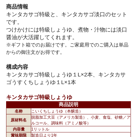
商品情報
キンタカサゴ特級と、キンタカサゴ淡口のセット
です。
つけかけには特級しょうゆ、煮物・汁物には淡口
醤油が大活躍してくれます。
※ギフト箱でのお届けです。ご家庭用でのご購入は単品
からの御注文がお得です。
構成内容
キンタカサゴ特級しょうゆ１L×2本、キンタカサ
ゴうすくちしょうゆ１L×1本
キンタカサゴ特級しょうゆ
商品説明
名称
こいくちしょうゆ（本醸造）
脱脂加工大豆（アメリカ製造）、小麦、食塩、砂糖／ア
原材料名
ルコール、調味料（アミノ酸等）
内容量
1リットル
賞味期限
製造日より1年